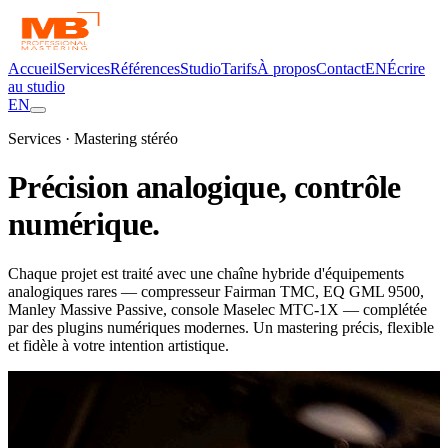
Accueil
Services
Références
Studio
Tarifs
À propos
Contact
EN
Écrire
au studio
EN
Services · Mastering stéréo
Précision analogique,
contrôle
numérique.
Chaque projet est traité avec une chaîne hybride d'équipements
analogiques rares — compresseur Fairman TMC, EQ GML 9500,
Manley Massive Passive, console Maselec MTC-1X — complétée
par des plugins numériques modernes. Un mastering précis, flexible
et fidèle à votre intention artistique.